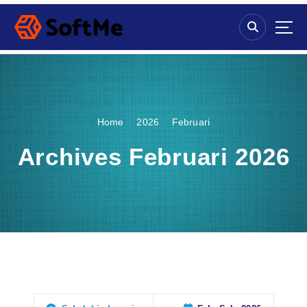
S
k
i
p
t
o
c
o
Home
2026
Februari
n
t
Archives Februari 2026
e
n
t