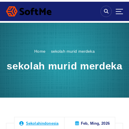
S
k
i
p
t
o
c
o
Home
sekolah murid merdeka
n
t
sekolah murid merdeka
e
n
t
Feb, Ming, 2026
Sekolahindonesia