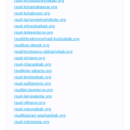
rsud-limapuluhkotakab.org
rsud-kotamakassar.org
rsud-kotabogor.org
rsud-tanjungpinangkota.org
rsud-simeuluekab.org
rsud-tpikepriprov.org
rsuddrloekmonohadi-kuduskab.org
rsudksa-depok.org
rsudrtnotopuro-sidoarjokab.org
rsud-sintang.org
rsud-cilacapkab.org
rsudkoja-jakarta.org
rsud-brebeskab.org
rsud-sulbarprov.org
rsudtpi-kepriprov.org
rsud-langsakota.org
rsud-ntbprov.org
rsud-natunakab.org
rsudkisaran-asahankab.org
rsud-indonesia.org