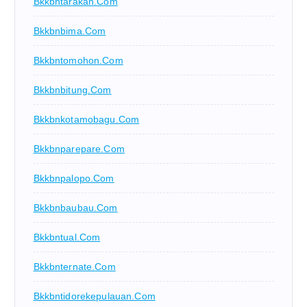
Bkkbntarakan.com
Bkkbnbima.com
Bkkbntomohon.com
Bkkbnbitung.com
Bkkbnkotamobagu.com
Bkkbnparepare.com
Bkkbnpalopo.com
Bkkbnbaubau.com
Bkkbntual.com
Bkkbnternate.com
Bkkbntidorekepulauan.com