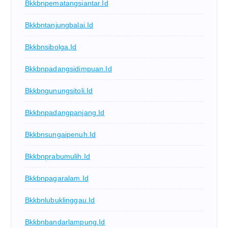
Bkkbnpematangsiantar.id
Bkkbntanjungbalai.id
Bkkbnsibolga.id
Bkkbnpadangsidimpuan.id
Bkkbngunungsitoli.id
Bkkbnpadangpanjang.id
Bkkbnsungaipenuh.id
Bkkbnprabumulih.id
Bkkbnpagaralam.id
Bkkbnlubuklinggau.id
Bkkbnbandarlampung.id