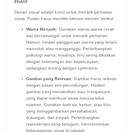
Efektif
Desain visual adalah kunci untuk menarik perhatian
siswa. Poster harus memiliki elemen-elemen berikut:
Warna Menarik:
Gunakan warna-warna cerah
dan bersemangat untuk menarik perhatian.
Namun, hindari penggunaan warna yang terlalu
mencolok atau mengganggu. Pertimbangkan
psikologi warna; misalnya, biru sering dikaitkan
dengan ketenangan dan kepercayaan,
sedangkan kuning dengan optimisme.
Gambar yang Relevan:
Gambar harus relevan
dengan pesan anti-perundungan. Hindari
gambar yang menakutkan atau mengancam,
yang dapat membuat siswa merasa tidak
nyaman. Gunakan ilustrasi, kartun, atau foto
yang menggambarkan persahabatan,
dukungan, dan empati. Pertimbangkan
representasi yang beragam, mencerminkan
keberagaman siswa di sekolah.