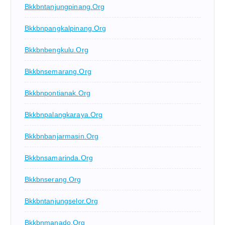
Bkkbntanjungpinang.org
Bkkbnpangkalpinang.org
Bkkbnbengkulu.org
Bkkbnsemarang.org
Bkkbnpontianak.org
Bkkbnpalangkaraya.org
Bkkbnbanjarmasin.org
Bkkbnsamarinda.org
Bkkbnserang.org
Bkkbntanjungselor.org
Bkkbnmanado.org