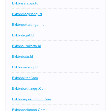
Bkkbnsalatiga.id
Bkkbnmagelang.id
Bkkbnpekalongan.id
Bkkbntegal.id
Bkkbnsurakarta.id
Bkkbnbatu.id
Bkkbnmalang.id
Bkkbnblitar.com
Bkkbnbukittinggi.com
Bkkbnpayakumbuh.com
Bkkbnpariaman.com