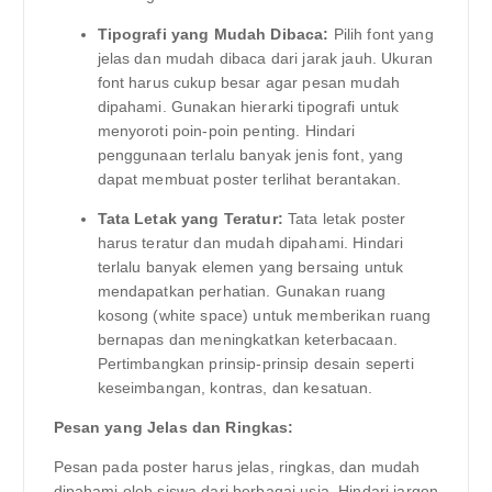
Tipografi yang Mudah Dibaca:
Pilih font yang
jelas dan mudah dibaca dari jarak jauh. Ukuran
font harus cukup besar agar pesan mudah
dipahami. Gunakan hierarki tipografi untuk
menyoroti poin-poin penting. Hindari
penggunaan terlalu banyak jenis font, yang
dapat membuat poster terlihat berantakan.
Tata Letak yang Teratur:
Tata letak poster
harus teratur dan mudah dipahami. Hindari
terlalu banyak elemen yang bersaing untuk
mendapatkan perhatian. Gunakan ruang
kosong (white space) untuk memberikan ruang
bernapas dan meningkatkan keterbacaan.
Pertimbangkan prinsip-prinsip desain seperti
keseimbangan, kontras, dan kesatuan.
Pesan yang Jelas dan Ringkas:
Pesan pada poster harus jelas, ringkas, dan mudah
dipahami oleh siswa dari berbagai usia. Hindari jargon