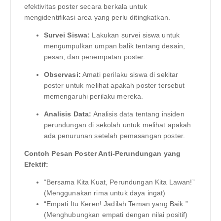
efektivitas poster secara berkala untuk
mengidentifikasi area yang perlu ditingkatkan.
Survei Siswa:
Lakukan survei siswa untuk
mengumpulkan umpan balik tentang desain,
pesan, dan penempatan poster.
Observasi:
Amati perilaku siswa di sekitar
poster untuk melihat apakah poster tersebut
memengaruhi perilaku mereka.
Analisis Data:
Analisis data tentang insiden
perundungan di sekolah untuk melihat apakah
ada penurunan setelah pemasangan poster.
Contoh Pesan Poster Anti-Perundungan yang
Efektif:
“Bersama Kita Kuat, Perundungan Kita Lawan!”
(Menggunakan rima untuk daya ingat)
“Empati Itu Keren! Jadilah Teman yang Baik.”
(Menghubungkan empati dengan nilai positif)