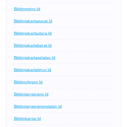
Bkkbnmetro.id
Bkkbnjakartapusat.id
Bkkbnjakartautara.id
Bkkbnjakartabarat.id
Bkkbnjakartaselatan.id
Bkkbnjakartatimur.id
Bkkbncilegon.id
Bkkbntangerang.id
Bkkbntangerangselatan.id
Bkkbnbanjar.id