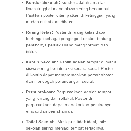
Koridor Sekolah:
Koridor adalah area lalu
lintas tinggi di mana siswa sering berkumpul.
Pastikan poster ditempatkan di ketinggian yang
mudah dilihat dan dibaca.
Ruang Kelas:
Poster di ruang kelas dapat
berfungsi sebagai pengingat konstan tentang
pentingnya perilaku yang menghormati dan
inklusif.
Kantin Sekolah:
Kantin adalah tempat di mana
siswa sering berinteraksi secara sosial. Poster
di kantin dapat mempromosikan persahabatan
dan mencegah perundungan sosial.
Perpustakaan:
Perpustakaan adalah tempat
yang tenang dan reflektif. Poster di
perpustakaan dapat menekankan pentingnya
empati dan pemahaman.
Toilet Sekolah:
Meskipun tidak ideal, toilet
sekolah sering menjadi tempat terjadinya