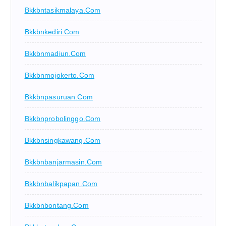
Bkkbntasikmalaya.com
Bkkbnkediri.com
Bkkbnmadiun.com
Bkkbnmojokerto.com
Bkkbnpasuruan.com
Bkkbnprobolinggo.com
Bkkbnsingkawang.com
Bkkbnbanjarmasin.com
Bkkbnbalikpapan.com
Bkkbnbontang.com