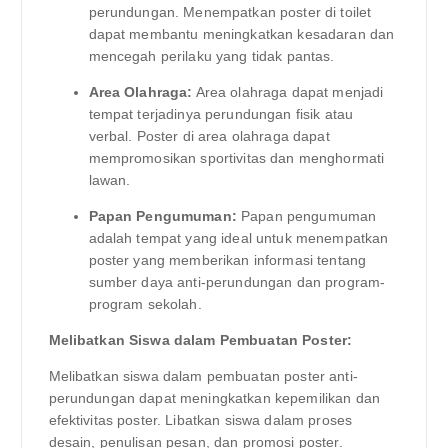
perundungan. Menempatkan poster di toilet
dapat membantu meningkatkan kesadaran dan
mencegah perilaku yang tidak pantas.
Area Olahraga:
Area olahraga dapat menjadi
tempat terjadinya perundungan fisik atau
verbal. Poster di area olahraga dapat
mempromosikan sportivitas dan menghormati
lawan.
Papan Pengumuman:
Papan pengumuman
adalah tempat yang ideal untuk menempatkan
poster yang memberikan informasi tentang
sumber daya anti-perundungan dan program-
program sekolah.
Melibatkan Siswa dalam Pembuatan Poster:
Melibatkan siswa dalam pembuatan poster anti-
perundungan dapat meningkatkan kepemilikan dan
efektivitas poster. Libatkan siswa dalam proses
desain, penulisan pesan, dan promosi poster.