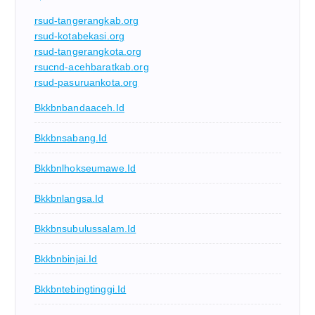
rsud-tangerangkab.org
rsud-kotabekasi.org
rsud-tangerangkota.org
rsucnd-acehbaratkab.org
rsud-pasuruankota.org
Bkkbnbandaaceh.id
Bkkbnsabang.id
Bkkbnlhokseumawe.id
Bkkbnlangsa.id
Bkkbnsubulussalam.id
Bkkbnbinjai.id
Bkkbntebingtinggi.id