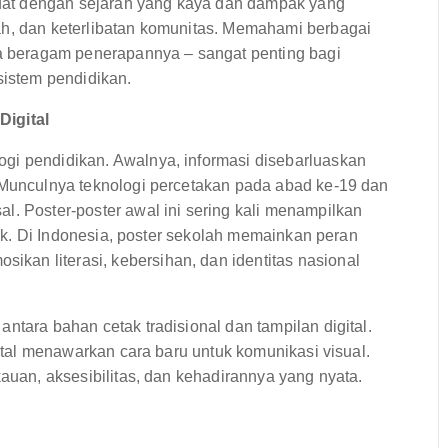
 kuat dengan sejarah yang kaya dan dampak yang
ah, dan keterlibatan komunitas. Memahami berbagai
gga beragam penerapannya – sangat penting bagi
sistem pendidikan.
Digital
gi pendidikan. Awalnya, informasi disebarluaskan
. Munculnya teknologi percetakan pada abad ke-19 dan
l. Poster-poster awal ini sering kali menampilkan
stik. Di Indonesia, poster sekolah memainkan peran
an literasi, kebersihan, dan identitas nasional
ntara bahan cetak tradisional dan tampilan digital.
gital menawarkan cara baru untuk komunikasi visual.
kauan, aksesibilitas, dan kehadirannya yang nyata.