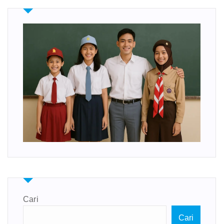
Cari
Cari