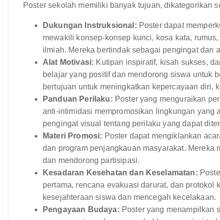
Poster sekolah memiliki banyak tujuan, dikategorikan s
Dukungan Instruksional:
Poster dapat memperku
mewakili konsep-konsep kunci, kosa kata, rumus, 
ilmiah. Mereka bertindak sebagai pengingat dan a
Alat Motivasi:
Kutipan inspiratif, kisah sukses,
belajar yang positif dan mendorong siswa untuk b
bertujuan untuk meningkatkan kepercayaan diri, 
Panduan Perilaku:
Poster yang menguraikan pera
anti-intimidasi mempromosikan lingkungan yang 
pengingat visual tentang perilaku yang dapat dit
Materi Promosi:
Poster dapat mengiklankan acara 
dan program penjangkauan masyarakat. Mereka 
dan mendorong partisipasi.
Kesadaran Kesehatan dan Keselamatan:
Poste
pertama, rencana evakuasi darurat, dan protokol
kesejahteraan siswa dan mencegah kecelakaan.
Pengayaan Budaya:
Poster yang menampilkan se