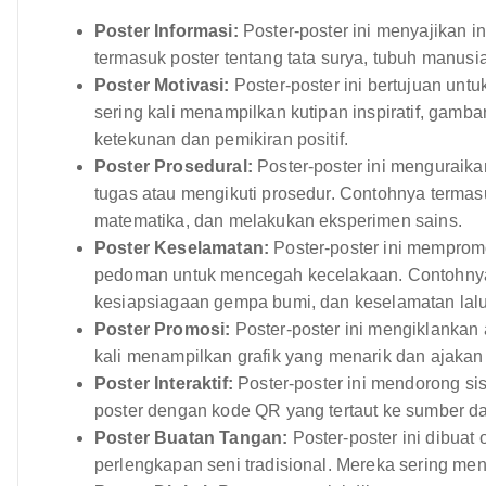
Poster Informasi:
Poster-poster ini menyajikan in
termasuk poster tentang tata surya, tubuh manusia,
Poster Motivasi:
Poster-poster ini bertujuan un
sering kali menampilkan kutipan inspiratif, gamb
ketekunan dan pemikiran positif.
Poster Prosedural:
Poster-poster ini menguraik
tugas atau mengikuti prosedur. Contohnya terma
matematika, dan melakukan eksperimen sains.
Poster Keselamatan:
Poster-poster ini mempro
pedoman untuk mencegah kecelakaan. Contohnya 
kesiapsiagaan gempa bumi, dan keselamatan lalu 
Poster Promosi:
Poster-poster ini mengiklankan 
kali menampilkan grafik yang menarik dan ajakan
Poster Interaktif:
Poster-poster ini mendorong si
poster dengan kode QR yang tertaut ke sumber day
Poster Buatan Tangan:
Poster-poster ini dibua
perlengkapan seni tradisional. Mereka sering mena