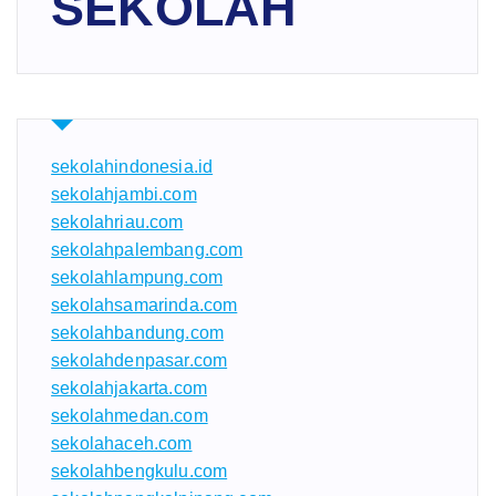
SEKOLAH
sekolahindonesia.id
sekolahjambi.com
sekolahriau.com
sekolahpalembang.com
sekolahlampung.com
sekolahsamarinda.com
sekolahbandung.com
sekolahdenpasar.com
sekolahjakarta.com
sekolahmedan.com
sekolahaceh.com
sekolahbengkulu.com