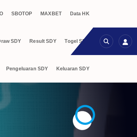
O
SBOTOP
MAXBET
Data HK
Draw SDY
Result SDY
Togel SDY
Pengeluaran SDY
Keluaran SDY