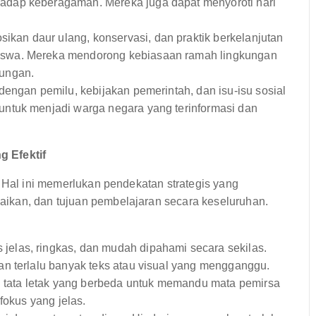
dap keberagaman. Mereka juga dapat menyoroti hari
kan daur ulang, konservasi, dan praktik berkelanjutan
swa. Mereka mendorong kebiasaan ramah lingkungan
kungan.
dengan pemilu, kebijakan pemerintah, dan isu-isu sosial
ntuk menjadi warga negara yang terinformasi dan
g Efektif
. Hal ini memerlukan pendekatan strategis yang
ikan, dan tujuan pembelajaran secara keseluruhan.
jelas, ringkas, dan mudah dipahami secara sekilas.
n terlalu banyak teks atau visual yang mengganggu.
 tata letak yang berbeda untuk memandu mata pemirsa
fokus yang jelas.