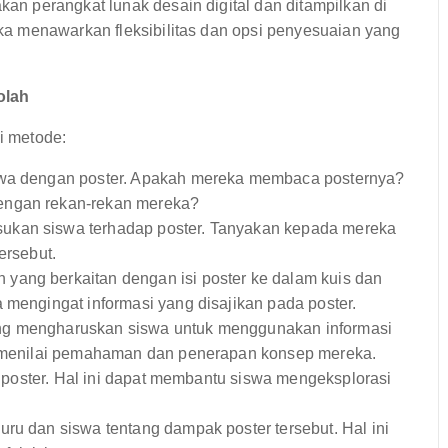
kan perangkat lunak desain digital dan ditampilkan di
reka menawarkan fleksibilitas dan opsi penyesuaian yang
olah
ai metode:
iswa dengan poster. Apakah mereka membaca posternya?
engan rekan-rekan mereka?
ukan siswa terhadap poster. Tanyakan kepada mereka
ersebut.
yang berkaitan dengan isi poster ke dalam kuis dan
 mengingat informasi yang disajikan pada poster.
ng mengharuskan siswa untuk menggunakan informasi
tu menilai pemahaman dan penerapan konsep mereka.
si poster. Hal ini dapat membantu siswa mengeksplorasi
uru dan siswa tentang dampak poster tersebut. Hal ini