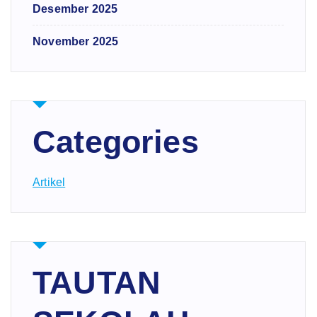
Desember 2025
November 2025
Categories
Artikel
TAUTAN