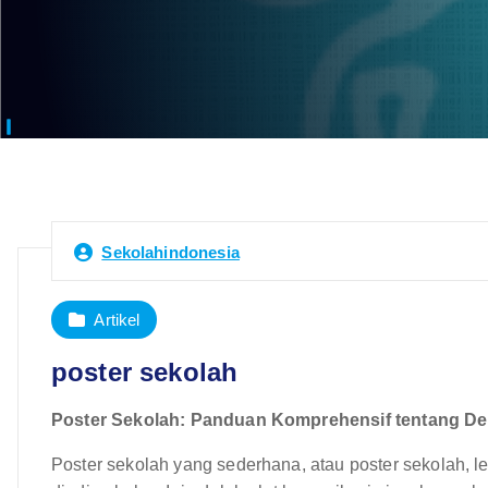
Sekolahindonesia
Artikel
poster sekolah
Poster Sekolah: Panduan Komprehensif tentang De
Poster sekolah yang sederhana, atau poster sekolah, l