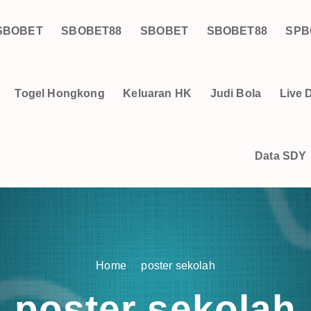
SBOBET
SBOBET88
SBOBET
SBOBET88
SPB
Togel Hongkong
Keluaran HK
Judi Bola
Live 
Data SDY
Home
poster sekolah
poster sekolah