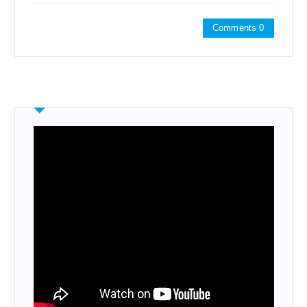
Comments 0