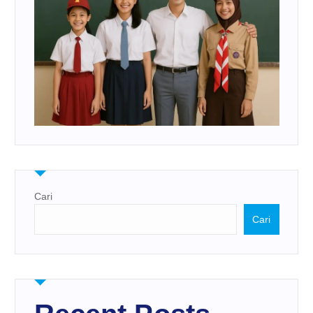
Cari
Cari