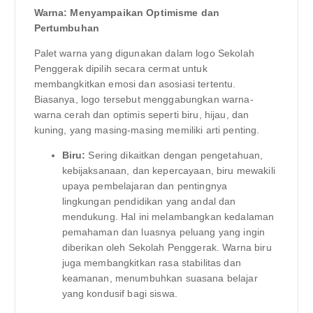
Warna: Menyampaikan Optimisme dan
Pertumbuhan
Palet warna yang digunakan dalam logo Sekolah
Penggerak dipilih secara cermat untuk
membangkitkan emosi dan asosiasi tertentu.
Biasanya, logo tersebut menggabungkan warna-
warna cerah dan optimis seperti biru, hijau, dan
kuning, yang masing-masing memiliki arti penting.
Biru:
Sering dikaitkan dengan pengetahuan,
kebijaksanaan, dan kepercayaan, biru mewakili
upaya pembelajaran dan pentingnya
lingkungan pendidikan yang andal dan
mendukung. Hal ini melambangkan kedalaman
pemahaman dan luasnya peluang yang ingin
diberikan oleh Sekolah Penggerak. Warna biru
juga membangkitkan rasa stabilitas dan
keamanan, menumbuhkan suasana belajar
yang kondusif bagi siswa.