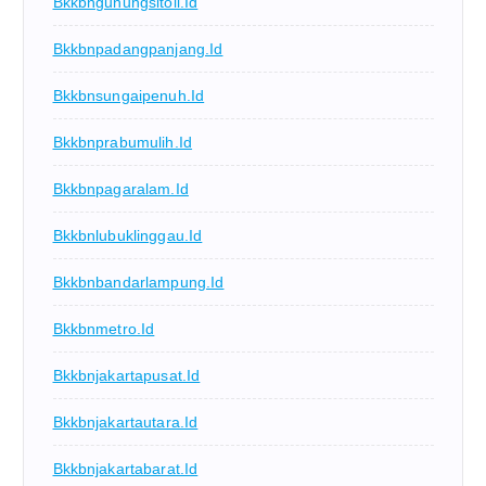
Bkkbngunungsitoli.id
Bkkbnpadangpanjang.id
Bkkbnsungaipenuh.id
Bkkbnprabumulih.id
Bkkbnpagaralam.id
Bkkbnlubuklinggau.id
Bkkbnbandarlampung.id
Bkkbnmetro.id
Bkkbnjakartapusat.id
Bkkbnjakartautara.id
Bkkbnjakartabarat.id