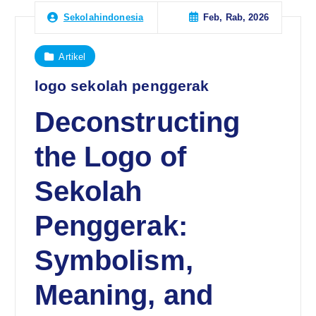
Feb, Rab, 2026
Sekolahindonesia
Artikel
logo sekolah penggerak
Deconstructing
the Logo of
Sekolah
Penggerak:
Symbolism,
Meaning, and