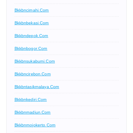
Bkkbncimahi.com
Bkkbnbekasi.com
Bkkbndepok.com
Bkkbnbogor.com
Bkkbnsukabumi.com
Bkkbncirebon.com
Bkkbntasikmalaya.com
Bkkbnkediri.com
Bkkbnmadiun.com
Bkkbnmojokerto.com