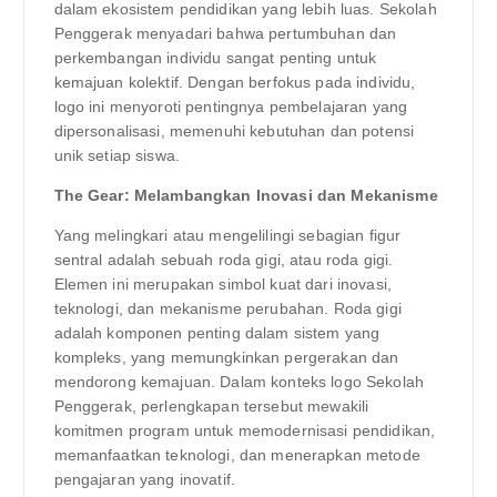
dalam ekosistem pendidikan yang lebih luas. Sekolah
Penggerak menyadari bahwa pertumbuhan dan
perkembangan individu sangat penting untuk
kemajuan kolektif. Dengan berfokus pada individu,
logo ini menyoroti pentingnya pembelajaran yang
dipersonalisasi, memenuhi kebutuhan dan potensi
unik setiap siswa.
The Gear: Melambangkan Inovasi dan Mekanisme
Yang melingkari atau mengelilingi sebagian figur
sentral adalah sebuah roda gigi, atau roda gigi.
Elemen ini merupakan simbol kuat dari inovasi,
teknologi, dan mekanisme perubahan. Roda gigi
adalah komponen penting dalam sistem yang
kompleks, yang memungkinkan pergerakan dan
mendorong kemajuan. Dalam konteks logo Sekolah
Penggerak, perlengkapan tersebut mewakili
komitmen program untuk memodernisasi pendidikan,
memanfaatkan teknologi, dan menerapkan metode
pengajaran yang inovatif.