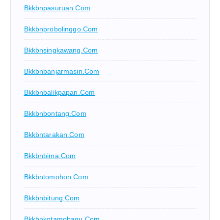
Bkkbnpasuruan.com
Bkkbnprobolinggo.com
Bkkbnsingkawang.com
Bkkbnbanjarmasin.com
Bkkbnbalikpapan.com
Bkkbnbontang.com
Bkkbntarakan.com
Bkkbnbima.com
Bkkbntomohon.com
Bkkbnbitung.com
Bkkbnkotamobagu.com