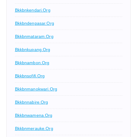
Bkkbnkendari.org
Bkkbndenpasar.org
Bkkbnmataram.org
Bkkbnkupang.org
Bkkbnambon.org
Bkkbnsofifi.org
Bkkbnmanokwari.org
Bkkbnnabire.org
Bkkbnwamena.org
Bkkbnmerauke.org