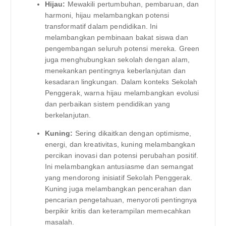
Hijau:
Mewakili pertumbuhan, pembaruan, dan
harmoni, hijau melambangkan potensi
transformatif dalam pendidikan. Ini
melambangkan pembinaan bakat siswa dan
pengembangan seluruh potensi mereka. Green
juga menghubungkan sekolah dengan alam,
menekankan pentingnya keberlanjutan dan
kesadaran lingkungan. Dalam konteks Sekolah
Penggerak, warna hijau melambangkan evolusi
dan perbaikan sistem pendidikan yang
berkelanjutan.
Kuning:
Sering dikaitkan dengan optimisme,
energi, dan kreativitas, kuning melambangkan
percikan inovasi dan potensi perubahan positif.
Ini melambangkan antusiasme dan semangat
yang mendorong inisiatif Sekolah Penggerak.
Kuning juga melambangkan pencerahan dan
pencarian pengetahuan, menyoroti pentingnya
berpikir kritis dan keterampilan memecahkan
masalah.