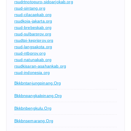
rsudrtnotopuro-sidoarjokab.org
rsud-sintang.org
rsud-cilacapkab.org
rsudkoja-jakarta.org
rsud-brebeskab.org
rsud-sulbarprov.org
rsudtpi-kepriprov.org
rsud-langsakota.org
rsud-ntbprov.org
rsud-natunakab.org
rsudkisaran-asahankab.org
rsud-indonesia.org
Bkkbntanjungpinang.org
Bkkbnpangkalpinang.org
Bkkbnbengkulu.org
Bkkbnsemarang.org