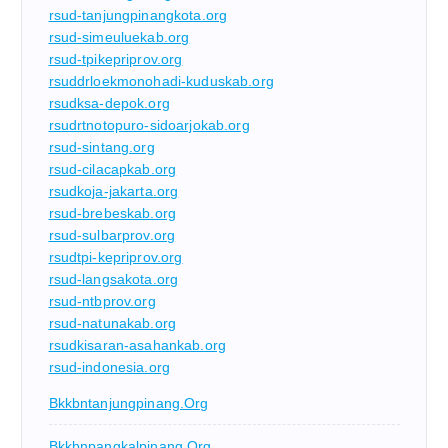
rsud-tanjungpinangkota.org
rsud-simeuluekab.org
rsud-tpikepriprov.org
rsuddrloekmonohadi-kuduskab.org
rsudksa-depok.org
rsudrtnotopuro-sidoarjokab.org
rsud-sintang.org
rsud-cilacapkab.org
rsudkoja-jakarta.org
rsud-brebeskab.org
rsud-sulbarprov.org
rsudtpi-kepriprov.org
rsud-langsakota.org
rsud-ntbprov.org
rsud-natunakab.org
rsudkisaran-asahankab.org
rsud-indonesia.org
Bkkbntanjungpinang.org
Bkkbnpangkalpinang.org