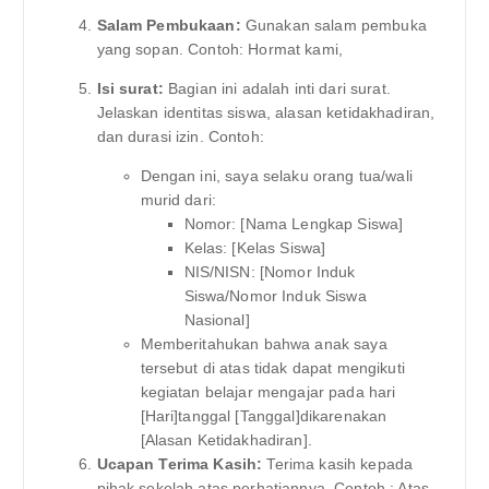
Salam Pembukaan:
Gunakan salam pembuka
yang sopan. Contoh: Hormat kami,
Isi surat:
Bagian ini adalah inti dari surat.
Jelaskan identitas siswa, alasan ketidakhadiran,
dan durasi izin. Contoh:
Dengan ini, saya selaku orang tua/wali
murid dari:
Nomor: [Nama Lengkap Siswa]
Kelas: [Kelas Siswa]
NIS/NISN: [Nomor Induk
Siswa/Nomor Induk Siswa
Nasional]
Memberitahukan bahwa anak saya
tersebut di atas tidak dapat mengikuti
kegiatan belajar mengajar pada hari
[Hari]tanggal [Tanggal]dikarenakan
[Alasan Ketidakhadiran].
Ucapan Terima Kasih:
Terima kasih kepada
pihak sekolah atas perhatiannya. Contoh : Atas