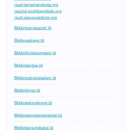
rsud-tangerangkota.org
rsucnd-acehbaratkab.org
rsud-pasuruankota.org
Bkkbnbandaaceh.id
Bkkbnsabang.id
Bkkbnlhokseumawe.id
Bkkbnlangsa.id
Bkkbnsubulussalam.id
Bkkbnbinjai.id
Bkkbntebingtinggi.id
Bkkbnpematangsiantar.id
Bkkbntanjungbalai.id