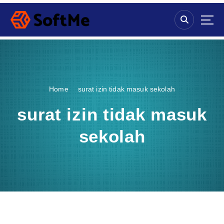
S
k
i
p
t
o
c
o
Home
surat izin tidak masuk sekolah
n
t
surat izin tidak masuk
e
n
sekolah
t