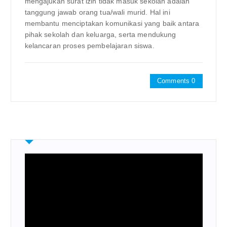
mengajukan surat izin tidak masuk sekolah adalah
tanggung jawab orang tua/wali murid. Hal ini
membantu menciptakan komunikasi yang baik antara
pihak sekolah dan keluarga, serta mendukung
kelancaran proses pembelajaran siswa.
Comments 0