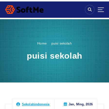
S
k
i
p
t
o
c
o
Home
puisi sekolah
n
t
puisi sekolah
e
n
t
Jan, Ming, 2026
Sekolahindonesia