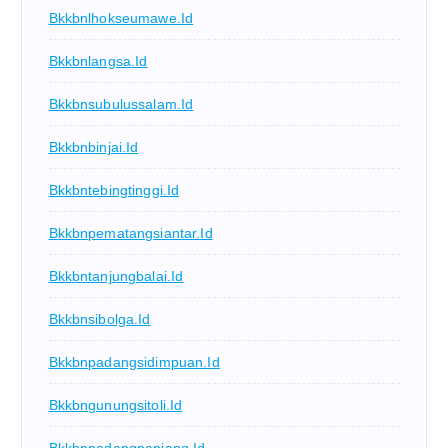
Bkkbnlhokseumawe.id
Bkkbnlangsa.id
Bkkbnsubulussalam.id
Bkkbnbinjai.id
Bkkbntebingtinggi.id
Bkkbnpematangsiantar.id
Bkkbntanjungbalai.id
Bkkbnsibolga.id
Bkkbnpadangsidimpuan.id
Bkkbngunungsitoli.id