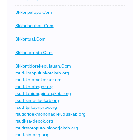
Bkkbnpalopo.com
Bkkbnbaubau.com
Bkkbntual.com
Bkkbnternate.com
Bkkbntidorekepulauan.com
rsud-limapuluhkotakab.org
rsud-kotamakassar.org
rsud-kotabogor.org
rsud-tanjungpinangkota.org
rsud-simeuluekab.org
rsud-tpikepriprov.org
rsuddrloekmonohadi-kuduskab.org
rsudksa-depok.org
rsudrtnotopuro-sidoarjokab.org
rsud-sintang.org