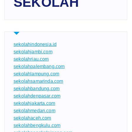
SEKOLAH
sekolahindonesia.id
sekolahjambi.com
sekolahriau.com
sekolahpalembang.com
sekolahlampung.com
sekolahsamarinda.com
sekolahbandung.com
sekolahdenpasar.com
sekolahjakarta.com
sekolahmedan.com
sekolahaceh.com
sekolahbengkulu.com