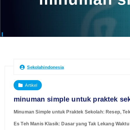
Sekolahindonesia
Artikel
minuman simple untuk praktek se
Minuman Simple untuk Praktek Sekolah: Resep, Tekn
Es Teh Manis Klasik: Dasar yang Tak Lekang Waktu