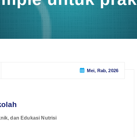
Mei, Rab, 2026
kolah
ik, dan Edukasi Nutrisi