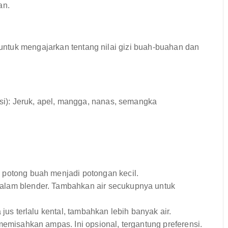
an.
ntuk mengajarkan tentang nilai gizi buah-buahan dan
si): Jeruk, apel, mangga, nanas, semangka
potong buah menjadi potongan kecil.
lam blender. Tambahkan air secukupnya untuk
jus terlalu kental, tambahkan lebih banyak air.
memisahkan ampas. Ini opsional, tergantung preferensi.