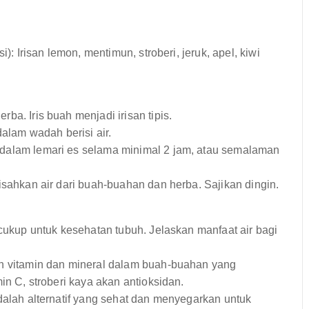
: Irisan lemon, mentimun, stroberi, jeruk, apel, kiwi
l
ba. Iris buah menjadi irisan tipis.
alam wadah berisi air.
dalam lemari es selama minimal 2 jam, atau semalaman
sahkan air dari buah-buahan dan herba. Sajikan dingin.
ukup untuk kesehatan tubuh. Jelaskan manfaat air bagi
 vitamin dan mineral dalam buah-buahan yang
n C, stroberi kaya akan antioksidan.
dalah alternatif yang sehat dan menyegarkan untuk