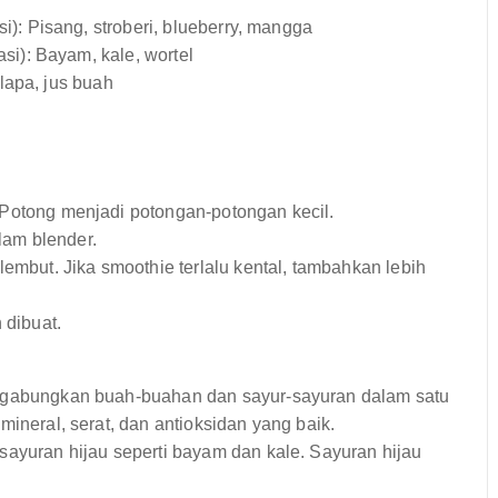
i): Pisang, stroberi, blueberry, mangga
si): Bayam, kale, wortel
elapa, jus buah
Potong menjadi potongan-potongan kecil.
am blender.
embut. Jika smoothie terlalu kental, tambahkan lebih
 dibuat.
gabungkan buah-buahan dan sayur-sayuran dalam satu
ineral, serat, dan antioksidan yang baik.
ayuran hijau seperti bayam dan kale. Sayuran hijau
.