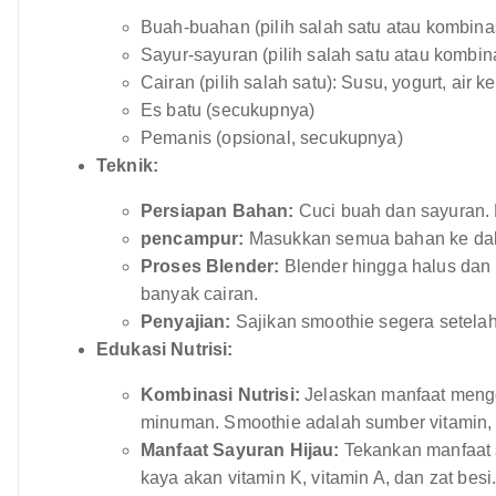
Buah-buahan (pilih salah satu atau kombinas
Sayur-sayuran (pilih salah satu atau kombina
Cairan (pilih salah satu): Susu, yogurt, air k
Es batu (secukupnya)
Pemanis (opsional, secukupnya)
Teknik:
Persiapan Bahan:
Cuci buah dan sayuran. 
pencampur:
Masukkan semua bahan ke dal
Proses Blender:
Blender hingga halus dan l
banyak cairan.
Penyajian:
Sajikan smoothie segera setelah
Edukasi Nutrisi:
Kombinasi Nutrisi:
Jelaskan manfaat meng
minuman. Smoothie adalah sumber vitamin, m
Manfaat Sayuran Hijau:
Tekankan manfaat s
kaya akan vitamin K, vitamin A, dan zat besi