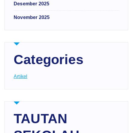
Desember 2025
November 2025
Categories
Artikel
TAUTAN