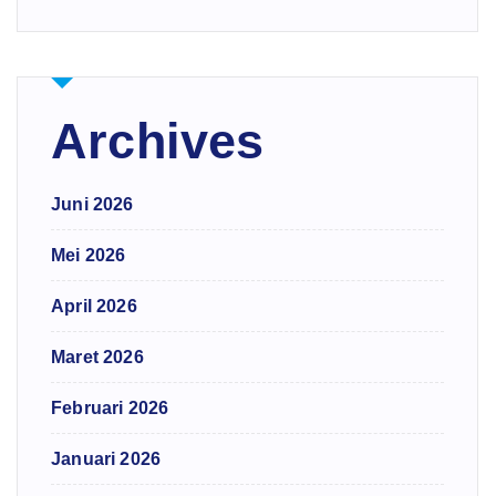
Archives
Juni 2026
Mei 2026
April 2026
Maret 2026
Februari 2026
Januari 2026