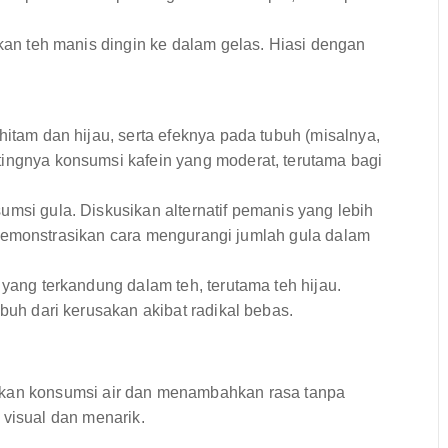
kan teh manis dingin ke dalam gelas. Hiasi dengan
itam dan hijau, serta efeknya pada tubuh (misalnya,
ngnya konsumsi kafein yang moderat, terutama bagi
si gula. Diskusikan alternatif pemanis yang lebih
l. Demonstrasikan cara mengurangi jumlah gula dalam
yang terkandung dalam teh, terutama teh hijau.
buh dari kerusakan akibat radikal bebas.
tkan konsumsi air dan menambahkan rasa tanpa
 visual dan menarik.