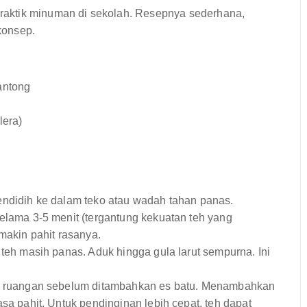
 praktik minuman di sekolah. Resepnya sederhana,
konsep.
kantong
lera)
endidih ke dalam teko atau wadah tahan panas.
elama 3-5 menit (tergantung kekuatan teh yang
makin pahit rasanya.
teh masih panas. Aduk hingga gula larut sempurna. Ini
u ruangan sebelum ditambahkan es batu. Menambahkan
sa pahit. Untuk pendinginan lebih cepat, teh dapat