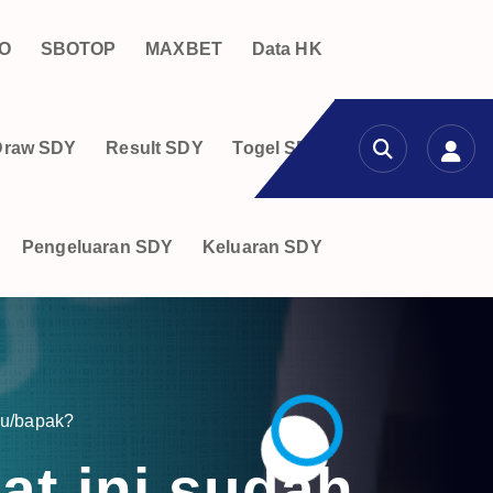
O
SBOTOP
MAXBET
Data HK
Draw SDY
Result SDY
Togel SDY
Pengeluaran SDY
Keluaran SDY
ibu/bapak?
at ini sudah