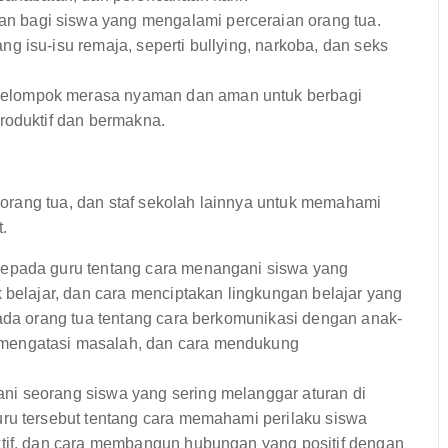
 bagi siswa yang mengalami perceraian orang tua.
 isu-isu remaja, seperti bullying, narkoba, dan seks
elompok merasa nyaman dan aman untuk berbagi
roduktif dan bermakna.
orang tua, dan staf sekolah lainnya untuk memahami
.
kepada guru tentang cara menangani siswa yang
 belajar, dan cara menciptakan lingkungan belajar yang
pada orang tua tentang cara berkomunikasi dengan anak-
mengatasi masalah, dan cara mendukung
i seorang siswa yang sering melanggar aturan di
ru tersebut tentang cara memahami perilaku siswa
ktif, dan cara membangun hubungan yang positif dengan