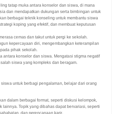
ling tatap muka antara konselor dan siswa, di mana
asia dan mendapatkan dukungan serta bimbingan untuk
kan berbagai teknik konseling untuk membantu siswa
rategi koping yang efektif, dan membuat keputusan
erasa cemas dan takut untuk pergi ke sekolah.
ngun kepercayaan diri, mengembangkan keterampilan
epada pihak sekolah.
antara konselor dan siswa. Mengatasi stigma negatif
asalah siswa yang kompleks dan beragam.
iswa untuk berbagi pengalaman, belajar dari orang
n dalam berbagai format, seperti diskusi kelompok,
 lainnya. Topik yang dibahas dapat bervariasi, seperti
sahabatan, dan perencanaan karir.