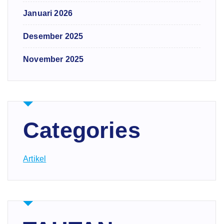
Januari 2026
Desember 2025
November 2025
Categories
Artikel