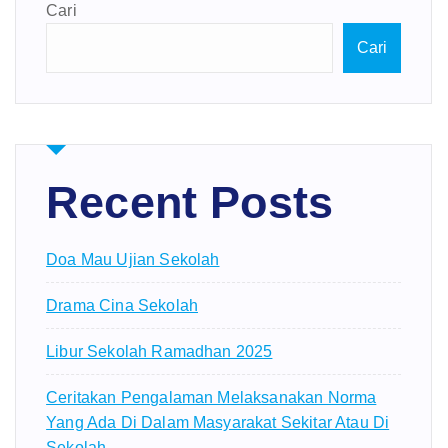
Cari
Cari
Recent Posts
Doa Mau Ujian Sekolah
Drama Cina Sekolah
Libur Sekolah Ramadhan 2025
Ceritakan Pengalaman Melaksanakan Norma
Yang Ada Di Dalam Masyarakat Sekitar Atau Di
Sekolah