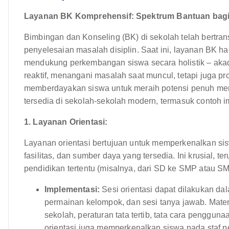
Layanan BK Komprehensif: Spektrum Bantuan bagi
Bimbingan dan Konseling (BK) di sekolah telah bertran
penyelesaian masalah disiplin. Saat ini, layanan BK h
mendukung perkembangan siswa secara holistik – akadem
reaktif, menangani masalah saat muncul, tetapi juga 
memberdayakan siswa untuk meraih potensi penuh mer
tersedia di sekolah-sekolah modern, termasuk contoh 
1. Layanan Orientasi:
Layanan orientasi bertujuan untuk memperkenalkan sis
fasilitas, dan sumber daya yang tersedia. Ini krusial, 
pendidikan tertentu (misalnya, dari SD ke SMP atau S
Implementasi:
Sesi orientasi dapat dilakukan dala
permainan kelompok, dan sesi tanya jawab. Mater
sekolah, peraturan tata tertib, tata cara pengguna
orientasi juga memperkenalkan siswa pada staf p