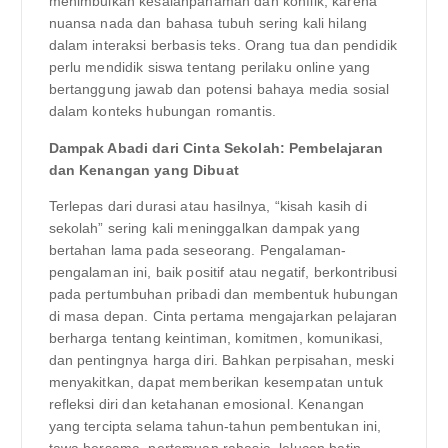
menimbulkan kesalahpahaman dan konflik, karena
nuansa nada dan bahasa tubuh sering kali hilang
dalam interaksi berbasis teks. Orang tua dan pendidik
perlu mendidik siswa tentang perilaku online yang
bertanggung jawab dan potensi bahaya media sosial
dalam konteks hubungan romantis.
Dampak Abadi dari Cinta Sekolah: Pembelajaran
dan Kenangan yang Dibuat
Terlepas dari durasi atau hasilnya, “kisah kasih di
sekolah” sering kali meninggalkan dampak yang
bertahan lama pada seseorang. Pengalaman-
pengalaman ini, baik positif atau negatif, berkontribusi
pada pertumbuhan pribadi dan membentuk hubungan
di masa depan. Cinta pertama mengajarkan pelajaran
berharga tentang keintiman, komitmen, komunikasi,
dan pentingnya harga diri. Bahkan perpisahan, meski
menyakitkan, dapat memberikan kesempatan untuk
refleksi diri dan ketahanan emosional. Kenangan
yang tercipta selama tahun-tahun pembentukan ini,
tawa bersama, pertemuan rahasia, lelucon batin,