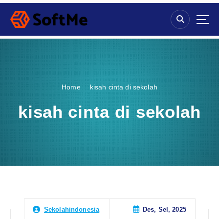
S
k
i
p
t
o
c
o
Home
kisah cinta di sekolah
n
t
kisah cinta di sekolah
e
n
t
Des, Sel, 2025
Sekolahindonesia