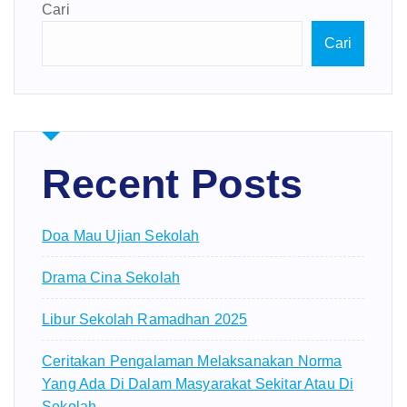
Cari
Cari
Recent Posts
Doa Mau Ujian Sekolah
Drama Cina Sekolah
Libur Sekolah Ramadhan 2025
Ceritakan Pengalaman Melaksanakan Norma
Yang Ada Di Dalam Masyarakat Sekitar Atau Di
Sekolah