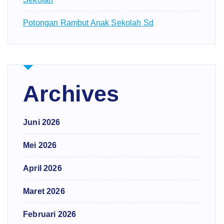
Potongan Rambut Anak Sekolah Sd
Archives
Juni 2026
Mei 2026
April 2026
Maret 2026
Februari 2026