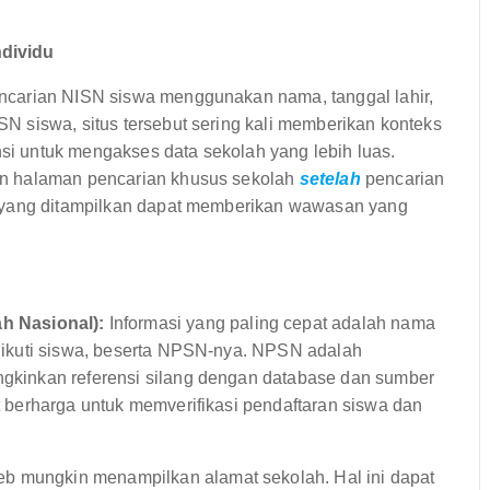
dividu
ncarian NISN siswa menggunakan nama, tanggal lahir,
 siswa, situs tersebut sering kali memberikan konteks
nsi untuk mengakses data sekolah yang lebih luas.
an halaman pencarian khusus sekolah
setelah
pencarian
i yang ditampilkan dapat memberikan wawasan yang
h Nasional):
Informasi yang paling cepat adalah nama
 diikuti siswa, beserta NPSN-nya. NPSN adalah
ungkinkan referensi silang dengan database dan sumber
at berharga untuk memverifikasi pendaftaran siswa dan
b mungkin menampilkan alamat sekolah. Hal ini dapat