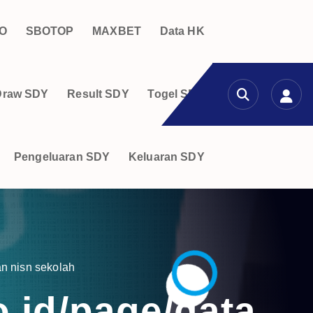
O
SBOTOP
MAXBET
Data HK
Draw SDY
Result SDY
Togel SDY
Pengeluaran SDY
Keluaran SDY
an nisn sekolah
.id/page/data.