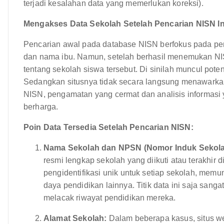
terjadi kesalahan data yang memerlukan koreksi).
Mengakses Data Sekolah Setelah Pencarian NISN In
Pencarian awal pada database NISN berfokus pada pe
dan nama ibu. Namun, setelah berhasil menemukan NISN
tentang sekolah siswa tersebut. Di sinilah muncul pote
Sedangkan situsnya tidak secara langsung menawark
NISN, pengamatan yang cermat dan analisis informas
berharga.
Poin Data Tersedia Setelah Pencarian NISN:
Nama Sekolah dan NPSN (Nomor Induk Sekola
resmi lengkap sekolah yang diikuti atau terakhir
pengidentifikasi unik untuk setiap sekolah, mem
daya pendidikan lainnya. Titik data ini saja sang
melacak riwayat pendidikan mereka.
Alamat Sekolah:
Dalam beberapa kasus, situs we