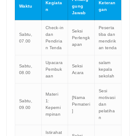
Kegiata
Keteran
Waktu
gung
n
gan
Jawab
Check-in
Peserta
Seksi
Sabtu,
dan
tiba dan
Perlengk
07.00
Pendiria
mendirik
apan
n Tenda
an tenda
Upacara
salam
Sabtu,
Seksi
Pembuk
kepala
08.00
Acara
aan
sekolah
Sesi
Materi
[Nama
motivasi
Sabtu,
1:
Pemateri
dan
09.00
Kepemi
]
pelatiha
mpinan
n
Istirahat
Seksi