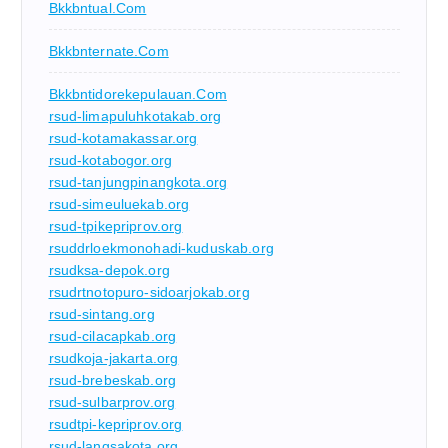
Bkkbntual.com
Bkkbnternate.com
Bkkbntidorekepulauan.com
rsud-limapuluhkotakab.org
rsud-kotamakassar.org
rsud-kotabogor.org
rsud-tanjungpinangkota.org
rsud-simeuluekab.org
rsud-tpikepriprov.org
rsuddrloekmonohadi-kuduskab.org
rsudksa-depok.org
rsudrtnotopuro-sidoarjokab.org
rsud-sintang.org
rsud-cilacapkab.org
rsudkoja-jakarta.org
rsud-brebeskab.org
rsud-sulbarprov.org
rsudtpi-kepriprov.org
rsud-langsakota.org