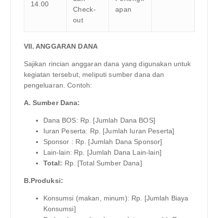
14.00
Check-
apan
out
VII. ANGGARAN DANA
Sajikan rincian anggaran dana yang digunakan untuk
kegiatan tersebut, meliputi sumber dana dan
pengeluaran. Contoh:
A. Sumber Dana:
Dana BOS: Rp. [Jumlah Dana BOS]
Iuran Peserta: Rp. [Jumlah Iuran Peserta]
Sponsor : Rp. [Jumlah Dana Sponsor]
Lain-lain: Rp. [Jumlah Dana Lain-lain]
Total:
Rp. [Total Sumber Dana]
B.Produksi:
Konsumsi (makan, minum): Rp. [Jumlah Biaya
Konsumsi]