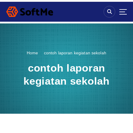
S
k
i
p
t
o
c
o
Home
contoh laporan kegiatan sekolah
n
t
contoh laporan
e
n
kegiatan sekolah
t