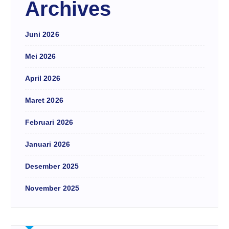
Archives
Juni 2026
Mei 2026
April 2026
Maret 2026
Februari 2026
Januari 2026
Desember 2025
November 2025