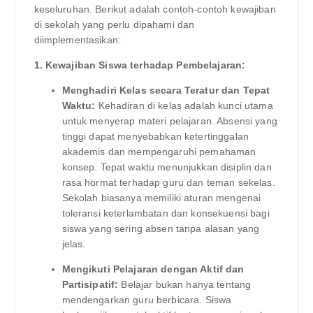
keseluruhan. Berikut adalah contoh-contoh kewajiban
di sekolah yang perlu dipahami dan
diimplementasikan:
1. Kewajiban Siswa terhadap Pembelajaran:
Menghadiri Kelas secara Teratur dan Tepat
Waktu:
Kehadiran di kelas adalah kunci utama
untuk menyerap materi pelajaran. Absensi yang
tinggi dapat menyebabkan ketertinggalan
akademis dan mempengaruhi pemahaman
konsep. Tepat waktu menunjukkan disiplin dan
rasa hormat terhadap guru dan teman sekelas.
Sekolah biasanya memiliki aturan mengenai
toleransi keterlambatan dan konsekuensi bagi
siswa yang sering absen tanpa alasan yang
jelas.
Mengikuti Pelajaran dengan Aktif dan
Partisipatif:
Belajar bukan hanya tentang
mendengarkan guru berbicara. Siswa