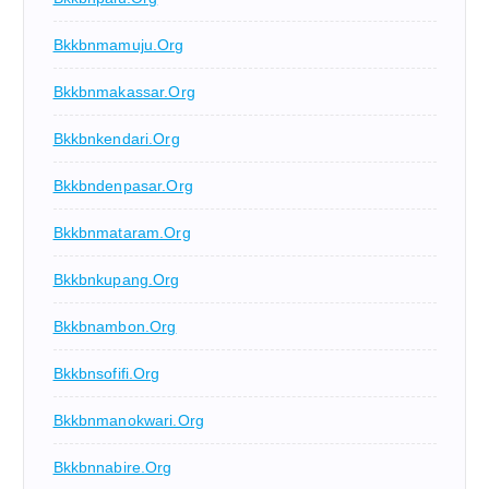
Bkkbnmamuju.org
Bkkbnmakassar.org
Bkkbnkendari.org
Bkkbndenpasar.org
Bkkbnmataram.org
Bkkbnkupang.org
Bkkbnambon.org
Bkkbnsofifi.org
Bkkbnmanokwari.org
Bkkbnnabire.org