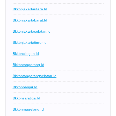
Bkkbnjakartautara.id
Bkkbnjakartabarat.id
Bkkbnjakartaselatan.id
Bkkbnjakartatimur.id
Bkkbncilegon.id
Bkkbntangerang.id
Bkkbntangerangselatan.id
Bkkbnbanjar.id
Bkkbnsalatiga.id
Bkkbnmagelang.id