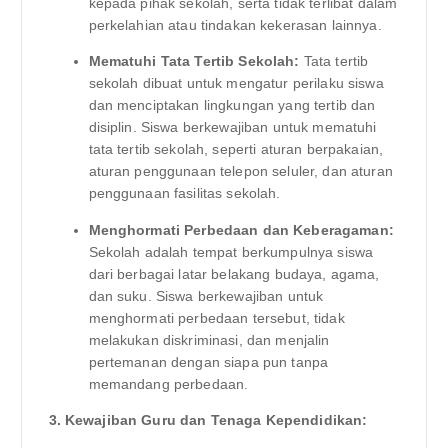
kepada pihak sekolah, serta tidak terlibat dalam
perkelahian atau tindakan kekerasan lainnya.
Mematuhi Tata Tertib Sekolah:
Tata tertib
sekolah dibuat untuk mengatur perilaku siswa
dan menciptakan lingkungan yang tertib dan
disiplin. Siswa berkewajiban untuk mematuhi
tata tertib sekolah, seperti aturan berpakaian,
aturan penggunaan telepon seluler, dan aturan
penggunaan fasilitas sekolah.
Menghormati Perbedaan dan Keberagaman:
Sekolah adalah tempat berkumpulnya siswa
dari berbagai latar belakang budaya, agama,
dan suku. Siswa berkewajiban untuk
menghormati perbedaan tersebut, tidak
melakukan diskriminasi, dan menjalin
pertemanan dengan siapa pun tanpa
memandang perbedaan.
3. Kewajiban Guru dan Tenaga Kependidikan: