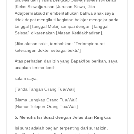
[Kelas Siswa]jurusan [Jurusan Siswa, Jika
Ada]bermaksud memberitahukan bahwa anak saya
tidak dapat mengikuti kegiatan belajar mengajar pada
tanggal [Tanggal Mulai] sampai dengan [Tanggal
Selesai] dikarenakan [Alasan Ketidakhadiran].
[Jika alasan sakit, tambahkan: “Terlampir surat
keterangan dokter sebagai bukti.”]
Atas perhatian dan izin yang Bapak/Ibu berikan, saya
ucapkan terima kasih.
salam saya,
[Tanda Tangan Orang Tua/Wali]
[Nama Lengkap Orang Tua/Wali]
[Nomor Telepon Orang Tua/Wali]
5. Menulis Isi Surat dengan Jelas dan Ringkas
Isi surat adalah bagian terpenting dari surat izin.