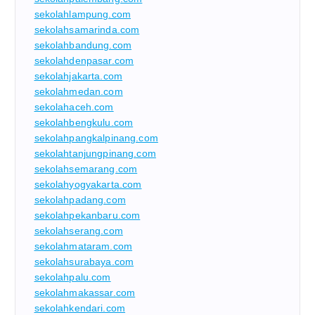
sekolahlampung.com
sekolahsamarinda.com
sekolahbandung.com
sekolahdenpasar.com
sekolahjakarta.com
sekolahmedan.com
sekolahaceh.com
sekolahbengkulu.com
sekolahpangkalpinang.com
sekolahtanjungpinang.com
sekolahsemarang.com
sekolahyogyakarta.com
sekolahpadang.com
sekolahpekanbaru.com
sekolahserang.com
sekolahmataram.com
sekolahsurabaya.com
sekolahpalu.com
sekolahmakassar.com
sekolahkendari.com