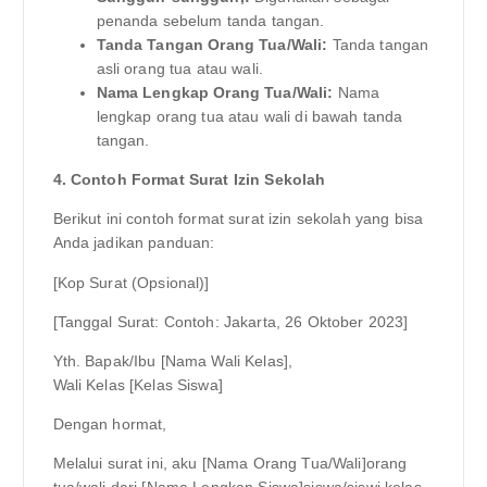
penanda sebelum tanda tangan.
Tanda Tangan Orang Tua/Wali:
Tanda tangan
asli orang tua atau wali.
Nama Lengkap Orang Tua/Wali:
Nama
lengkap orang tua atau wali di bawah tanda
tangan.
4. Contoh Format Surat Izin Sekolah
Berikut ini contoh format surat izin sekolah yang bisa
Anda jadikan panduan:
[Kop Surat (Opsional)]
[Tanggal Surat: Contoh: Jakarta, 26 Oktober 2023]
Yth. Bapak/Ibu [Nama Wali Kelas],
Wali Kelas [Kelas Siswa]
Dengan hormat,
Melalui surat ini, aku [Nama Orang Tua/Wali]orang
tua/wali dari [Nama Lengkap Siswa]siswa/siswi kelas