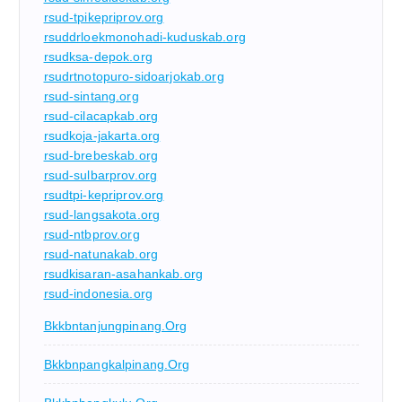
rsud-tpikepriprov.org
rsuddrloekmonohadi-kuduskab.org
rsudksa-depok.org
rsudrtnotopuro-sidoarjokab.org
rsud-sintang.org
rsud-cilacapkab.org
rsudkoja-jakarta.org
rsud-brebeskab.org
rsud-sulbarprov.org
rsudtpi-kepriprov.org
rsud-langsakota.org
rsud-ntbprov.org
rsud-natunakab.org
rsudkisaran-asahankab.org
rsud-indonesia.org
Bkkbntanjungpinang.org
Bkkbnpangkalpinang.org