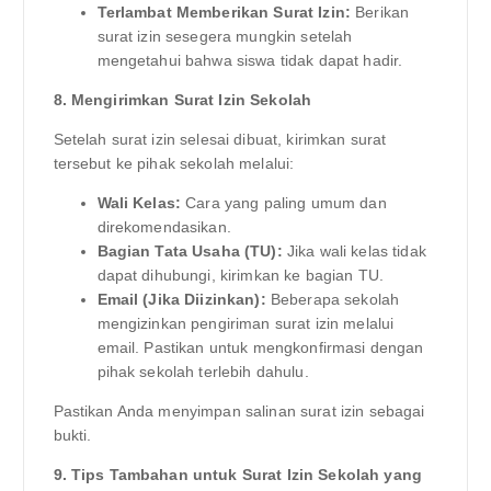
Terlambat Memberikan Surat Izin:
Berikan
surat izin sesegera mungkin setelah
mengetahui bahwa siswa tidak dapat hadir.
8. Mengirimkan Surat Izin Sekolah
Setelah surat izin selesai dibuat, kirimkan surat
tersebut ke pihak sekolah melalui:
Wali Kelas:
Cara yang paling umum dan
direkomendasikan.
Bagian Tata Usaha (TU):
Jika wali kelas tidak
dapat dihubungi, kirimkan ke bagian TU.
Email (Jika Diizinkan):
Beberapa sekolah
mengizinkan pengiriman surat izin melalui
email. Pastikan untuk mengkonfirmasi dengan
pihak sekolah terlebih dahulu.
Pastikan Anda menyimpan salinan surat izin sebagai
bukti.
9. Tips Tambahan untuk Surat Izin Sekolah yang