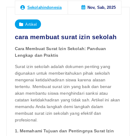
Nov, Sab, 2025
Sekolahindonesia
Artikel
cara membuat surat izin sekolah
Cara Membuat Surat Izin Sekolah: Panduan
Lengkap dan Praktis
Surat izin sekolah adalah dokumen penting yang
digunakan untuk memberitahukan pihak sekolah
mengenai ketidakhadiran siswa karena alasan
tertentu. Membuat surat izin yang baik dan benar
akan membantu siswa menghindari sanksi atau
catatan ketidakhadiran yang tidak sah. Artikel ini akan
memandu Anda langkah demi langkah dalam
membuat surat izin sekolah yang efektif dan
profesional.
1. Memahami Tujuan dan Pentingnya Surat Izin