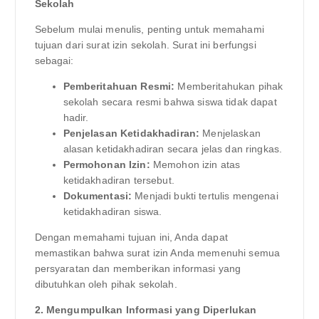
Sekolah
Sebelum mulai menulis, penting untuk memahami
tujuan dari surat izin sekolah. Surat ini berfungsi
sebagai:
Pemberitahuan Resmi:
Memberitahukan pihak
sekolah secara resmi bahwa siswa tidak dapat
hadir.
Penjelasan Ketidakhadiran:
Menjelaskan
alasan ketidakhadiran secara jelas dan ringkas.
Permohonan Izin:
Memohon izin atas
ketidakhadiran tersebut.
Dokumentasi:
Menjadi bukti tertulis mengenai
ketidakhadiran siswa.
Dengan memahami tujuan ini, Anda dapat
memastikan bahwa surat izin Anda memenuhi semua
persyaratan dan memberikan informasi yang
dibutuhkan oleh pihak sekolah.
2. Mengumpulkan Informasi yang Diperlukan