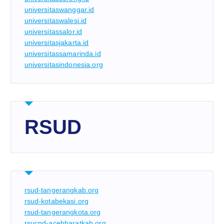
universitaswanggar.id
universitaswalesi.id
universitassalor.id
universitasjakarta.id
universitassamarinda.id
universitasindonesia.org
RSUD
rsud-tangerangkab.org
rsud-kotabekasi.org
rsud-tangerangkota.org
rsucnd-acehbaratkab.org