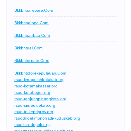
Bkkbnparepare.com
Bkkbnpalopo.com
Bkkbnbaubau.com
Bkkbntual.com
Bkkbnternate.com
Bkkbntidorekepulauan.com
rsud-limapuluhkotakab.org
rsud-kotamakassar.org
rsud-kotabogor.org
rsud-tanjungpinangkota.org
rsud-simeuluekab.org
rsud-tpikepriprov.org
rsuddrloekmonohadi-kuduskab.org
rsudksa-depok.org