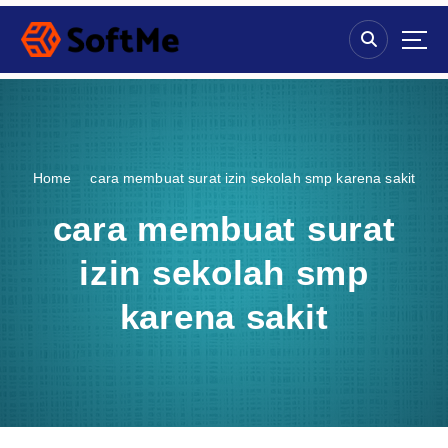
S
k
i
p
t
o
c
o
Home
cara membuat surat izin sekolah smp karena sakit
n
t
cara membuat surat
e
n
izin sekolah smp
t
karena sakit