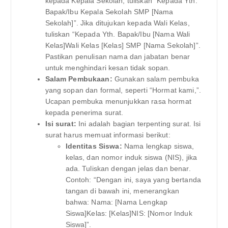
kepada Kepala Sekolah, tuliskan “Kepada Yth.
Bapak/Ibu Kepala Sekolah SMP [Nama
Sekolah]”. Jika ditujukan kepada Wali Kelas,
tuliskan “Kepada Yth. Bapak/Ibu [Nama Wali
Kelas]Wali Kelas [Kelas] SMP [Nama Sekolah]”.
Pastikan penulisan nama dan jabatan benar
untuk menghindari kesan tidak sopan.
Salam Pembukaan:
Gunakan salam pembuka
yang sopan dan formal, seperti “Hormat kami,”.
Ucapan pembuka menunjukkan rasa hormat
kepada penerima surat.
Isi surat:
Ini adalah bagian terpenting surat. Isi
surat harus memuat informasi berikut:
Identitas Siswa:
Nama lengkap siswa,
kelas, dan nomor induk siswa (NIS), jika
ada. Tuliskan dengan jelas dan benar.
Contoh: “Dengan ini, saya yang bertanda
tangan di bawah ini, menerangkan
bahwa: Nama: [Nama Lengkap
Siswa]Kelas: [Kelas]NIS: [Nomor Induk
Siswa]”.