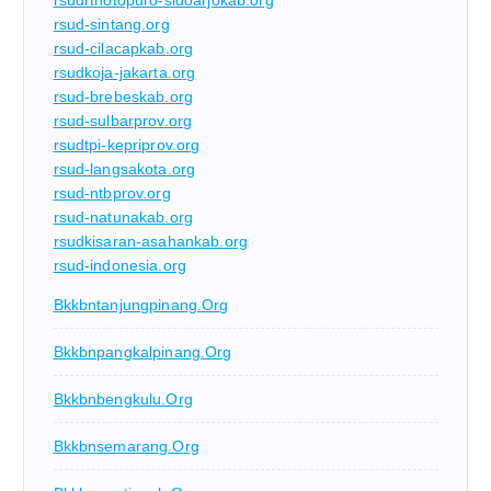
rsudrtnotopuro-sidoarjokab.org
rsud-sintang.org
rsud-cilacapkab.org
rsudkoja-jakarta.org
rsud-brebeskab.org
rsud-sulbarprov.org
rsudtpi-kepriprov.org
rsud-langsakota.org
rsud-ntbprov.org
rsud-natunakab.org
rsudkisaran-asahankab.org
rsud-indonesia.org
Bkkbntanjungpinang.org
Bkkbnpangkalpinang.org
Bkkbnbengkulu.org
Bkkbnsemarang.org