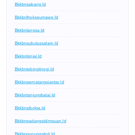
Bkkbnsabang.id
Bkkbnlhokseumawe.id
Bkkbnlangsa.id
Bkkbnsubulussalam.id
Bkkbnbinjai.id
Bkkbntebingtinggi.id
Bkkbnpematangsiantar.id
Bkkbntanjungbalai.id
Bkkbnsibolga.id
Bkkbnpadangsidimpuan.id
Bkkbngunungsitoli.id