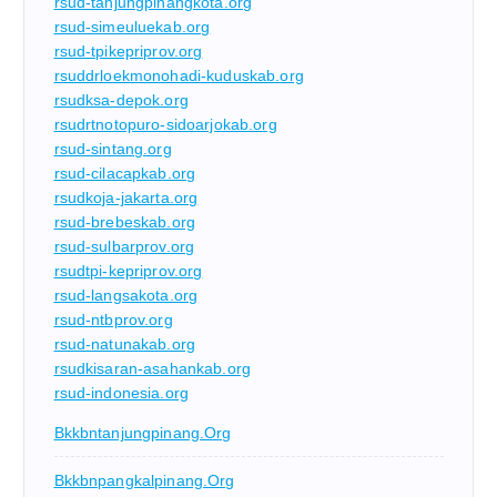
rsud-tanjungpinangkota.org
rsud-simeuluekab.org
rsud-tpikepriprov.org
rsuddrloekmonohadi-kuduskab.org
rsudksa-depok.org
rsudrtnotopuro-sidoarjokab.org
rsud-sintang.org
rsud-cilacapkab.org
rsudkoja-jakarta.org
rsud-brebeskab.org
rsud-sulbarprov.org
rsudtpi-kepriprov.org
rsud-langsakota.org
rsud-ntbprov.org
rsud-natunakab.org
rsudkisaran-asahankab.org
rsud-indonesia.org
Bkkbntanjungpinang.org
Bkkbnpangkalpinang.org