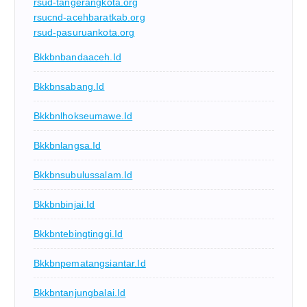
rsud-tangerangkota.org
rsucnd-acehbaratkab.org
rsud-pasuruankota.org
Bkkbnbandaaceh.id
Bkkbnsabang.id
Bkkbnlhokseumawe.id
Bkkbnlangsa.id
Bkkbnsubulussalam.id
Bkkbnbinjai.id
Bkkbntebingtinggi.id
Bkkbnpematangsiantar.id
Bkkbntanjungbalai.id