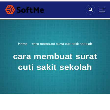
S
k
i
p
t
o
c
o
Home
cara membuat surat cuti sakit sekolah
n
t
cara membuat surat
e
n
cuti sakit sekolah
t