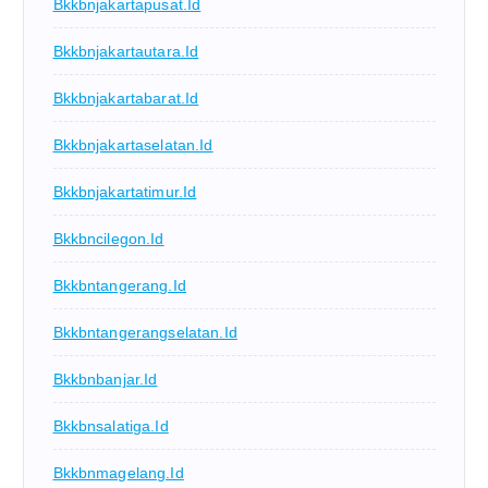
Bkkbnjakartapusat.id
Bkkbnjakartautara.id
Bkkbnjakartabarat.id
Bkkbnjakartaselatan.id
Bkkbnjakartatimur.id
Bkkbncilegon.id
Bkkbntangerang.id
Bkkbntangerangselatan.id
Bkkbnbanjar.id
Bkkbnsalatiga.id
Bkkbnmagelang.id