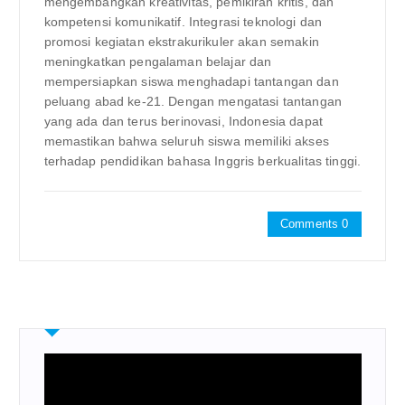
mengembangkan kreativitas, pemikiran kritis, dan
kompetensi komunikatif. Integrasi teknologi dan
promosi kegiatan ekstrakurikuler akan semakin
meningkatkan pengalaman belajar dan
mempersiapkan siswa menghadapi tantangan dan
peluang abad ke-21. Dengan mengatasi tantangan
yang ada dan terus berinovasi, Indonesia dapat
memastikan bahwa seluruh siswa memiliki akses
terhadap pendidikan bahasa Inggris berkualitas tinggi.
Comments 0