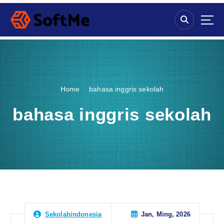
S
k
i
p
t
o
c
o
Home
bahasa inggris sekolah
n
t
bahasa inggris sekolah
e
n
t
Jan, Ming, 2026
Sekolahindonesia